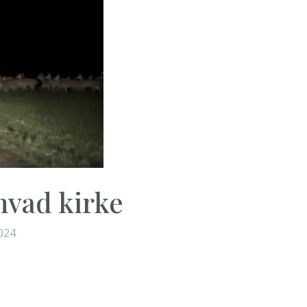
nvad kirke
024