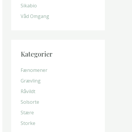
Sikabio
:
Våd Omgang
Kategorier
Fænomener
Grævling
Råvildt
Solsorte
Stære
Storke