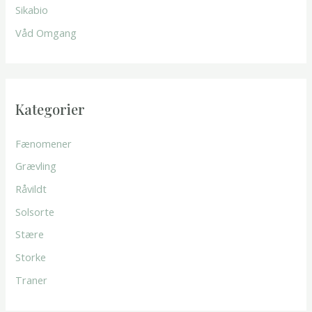
Sikabio
:
Våd Omgang
Kategorier
Fænomener
Grævling
Råvildt
Solsorte
Stære
Storke
Traner