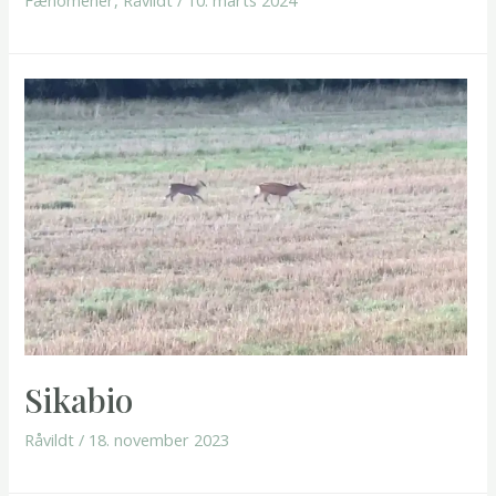
Fænomener
,
Råvildt
/
10. marts 2024
Sikabio
Råvildt
/
18. november 2023