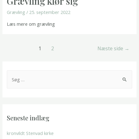
Grævling klør sig
Grævling
/
25. september 2022
Læs mere om grævling
Navigation
1
2
Næste side
→
til
indlæg
S
ø
g
e
f
Seneste indlæg
t
e
kronvildt Stenvad kirke
r