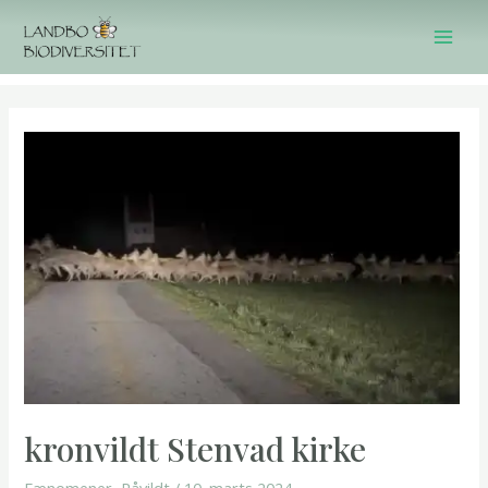
Gå
til
Mai
indholdet
Men
kronvildt Stenvad kirke