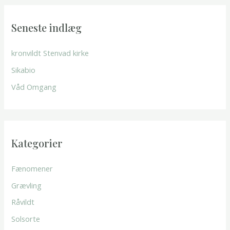
e
f
Seneste indlæg
t
e
kronvildt Stenvad kirke
r
Sikabio
:
Våd Omgang
Kategorier
Fænomener
Grævling
Råvildt
Solsorte