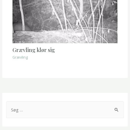
Grævling klør sig
Grævling
S
ø
g