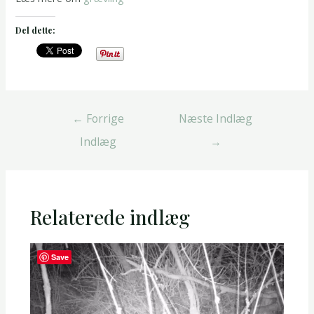
Del dette:
Indlægsnavigation
←
Forrige
Næste Indlæg
Indlæg
→
Relaterede indlæg
Save