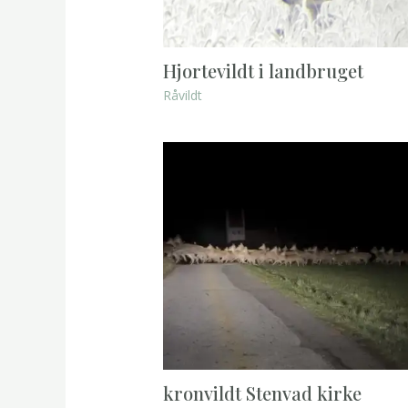
Hjortevildt i landbruget
Råvildt
kronvildt Stenvad kirke