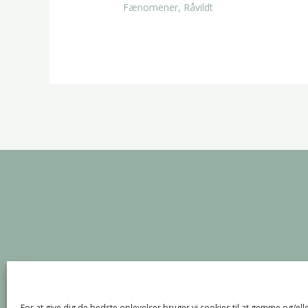
Fænomener
,
Råvildt
For at give dig de bedste oplevelser bruger vi cookies til at gemme og/elle