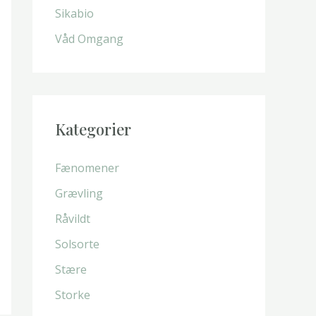
Sikabio
:
Våd Omgang
Kategorier
Fænomener
Grævling
Råvildt
Solsorte
Stære
Storke