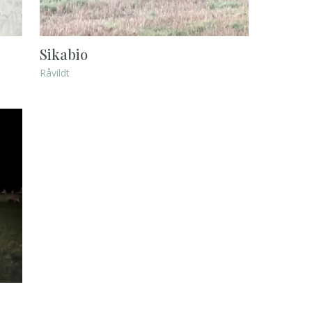
Sikabio
Råvildt