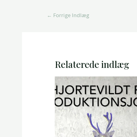
Indlægsnavigation
←
Forrige Indlæg
Relaterede indlæg