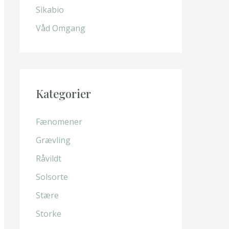
Sikabio
:
Våd Omgang
Kategorier
Fænomener
Grævling
Råvildt
Solsorte
Stære
Storke