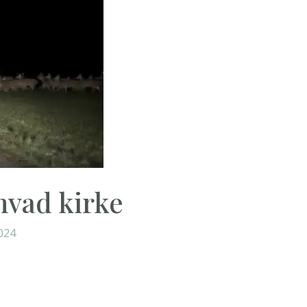
nvad kirke
024